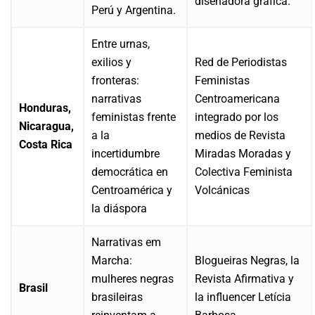
diseñadora gráfica.
Perú y Argentina.
Entre urnas,
exilios y
Red de Periodistas
fronteras:
Feministas
narrativas
Centroamericana
Honduras,
feministas frente
integrado por los
Nicaragua,
a la
medios de Revista
Costa Rica
incertidumbre
Miradas Moradas y
democrática en
Colectiva Feminista
Centroamérica y
Volcánicas
la diáspora
Narrativas em
Marcha:
Blogueiras Negras, la
mulheres negras
Revista Afirmativa y
Brasil
brasileiras
la influencer Letícia